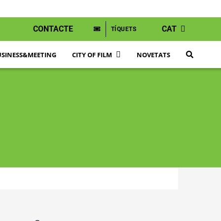
CONTACTE
CAT
TÍQUETS
SINESS&MEETING
CITY OF FILM
NOVETATS