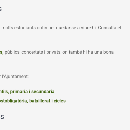
s
 molts estudiants optin per quedar-se a viure-hi. Consulta el
s,
públics, concertats i privats, on també hi ha una bona
 l’Ajuntament:
ntils, primària i secundària
stobligatòria
, batxillerat i cicles
os