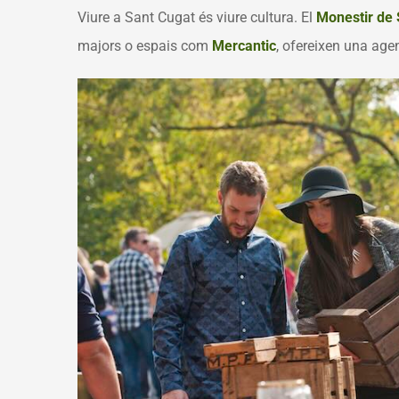
Viure a Sant Cugat és viure cultura. El
Monestir de 
majors
o espais com
Mercantic
,
ofereixen una agend