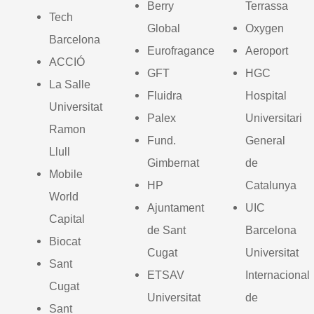
Berry
Terrassa
Tech
Global
Oxygen
Barcelona
Eurofragance
Aeroport
ACCIÓ
GFT
HGC
La Salle
Fluidra
Hospital
Universitat
Palex
Universitari
Ramon
Fund.
General
Llull
Gimbernat
de
Mobile
HP
Catalunya
World
Ajuntament
UIC
Capital
de Sant
Barcelona
Biocat
Cugat
Universitat
Sant
ETSAV
Internacional
Cugat
Universitat
de
Sant