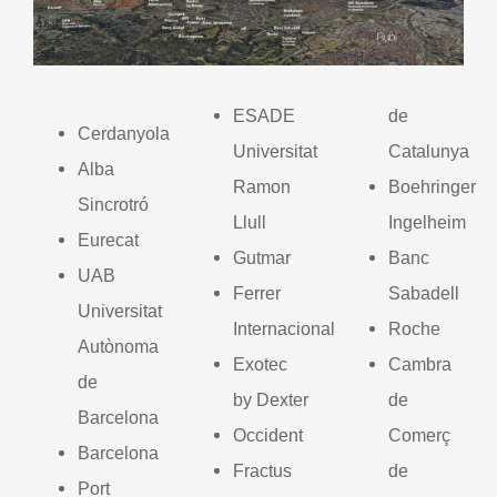
ESADE
de
Cerdanyola
Universitat
Catalunya
Alba
Ramon
Boehringer
Sincrotró
Llull
Ingelheim
Eurecat
Gutmar
Banc
UAB
Ferrer
Sabadell
Universitat
Internacional
Roche
Autònoma
Exotec
Cambra
de
by Dexter
de
Barcelona
Occident
Comerç
Barcelona
Fractus
de
Port