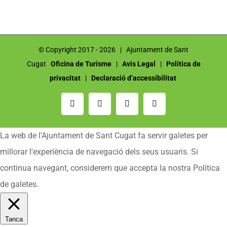
© Copyright 2017 -
2026 | Ajuntament de Sant
Cugat
Oficina de Turisme
|
Avis Legal
|
Política de
privacitat
|
Declaració d’accessibilitat
Email:
Instagram
Facebook
YouTube
La web de l'Ajuntament de Sant Cugat fa servir galetes per
millorar l'experiència de navegació dels seus usuaris. Si
continua navegant, considerem que accepta la nostra Política
de galetes.
Tanca