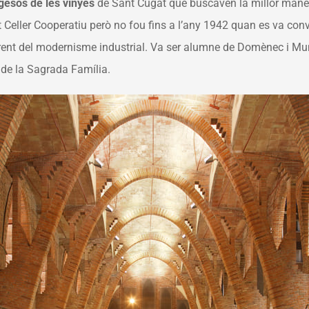
gesos de les vinyes
de Sant Cugat que buscaven la millor manera
eller Cooperatiu però no fou fins a l’any 1942 quan es va conver
rent del modernisme industrial. Va ser alumne de Domènec i Munt
de la Sagrada Família.