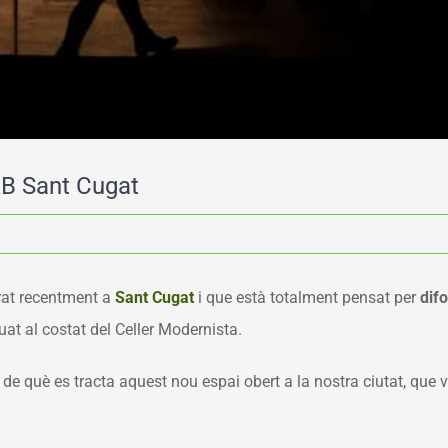
LAB Sant Cugat
rat recentment a
Sant Cugat
i que està totalment pensat per
difo
tuat al costat del Celler Modernista.
e què es tracta aquest nou espai obert a la nostra ciutat, que vol