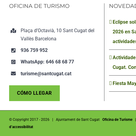
OFICINA DE TURISMO
NOVEDA
Eclipse so
Plaça d’Octavià, 10 Sant Cugat del
2026 en S
Vallès Barcelona
actividade
936 759 952
Actividade
WhatsApp: 646 68 68 77
Cugat. Con
turisme@santcugat.cat
Fiesta May
CÓMO LLEGAR
© Copyright 2017 -
2026 | Ajuntament de Sant Cugat
Oficina de Turisme
d’accessibilitat