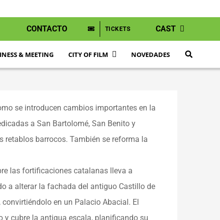
CONTACTO
CAST
TICKETS
INESS & MEETING
CITY OF FILM
NOVEDADES
sí como se introducen cambios importantes en la
 dedicadas a San Bartolomé, San Benito y
 retablos barrocos. También se reforma la
e las fortificaciones catalanas lleva a
 a alterar la fachada del antiguo Castillo de
convirtiéndolo en un Palacio Abacial. El
o y cubre la antigua escala, planificando su