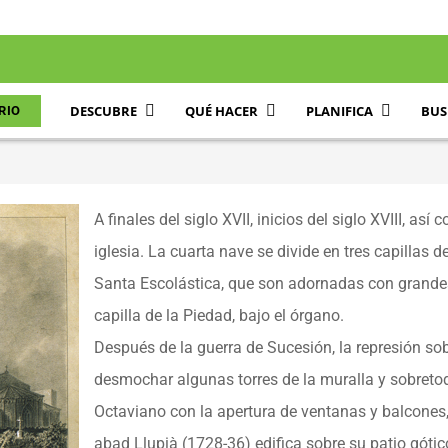
DESCUBRE
QUÉ HACER
PLANIFICA
BUS
RIO
A finales del siglo XVII, inicios del siglo XVIII, a
iglesia. La cuarta nave se divide en tres capillas
Santa Escolástica, que son adornadas con grandes
capilla de la Piedad, bajo el órgano.
Después de la guerra de Sucesión, la represión sobr
desmochar algunas torres de la muralla y sobretodo
Octaviano con la apertura de ventanas y balcones, 
abad Llupià (1728-36) edifica sobre su patio gótic