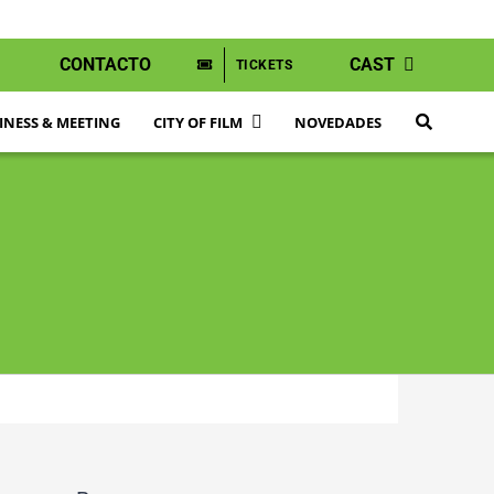
CONTACTO
CAST
TICKETS
INESS & MEETING
CITY OF FILM
NOVEDADES