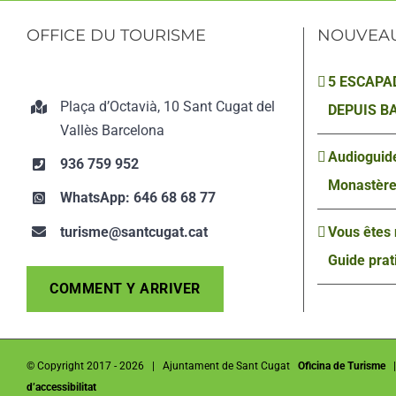
OFFICE DU TOURISME
NOUVEA
5 ESCAPA
Plaça d’Octavià, 10 Sant Cugat del
DEPUIS B
Vallès Barcelona
Audioguide
936 759 952
Monastère
WhatsApp: 646 68 68 77
turisme@santcugat.cat
Vous êtes 
Guide prati
COMMENT Y ARRIVER
© Copyright 2017 -
2026 | Ajuntament de Sant Cugat
Oficina de Turisme
d’accessibilitat