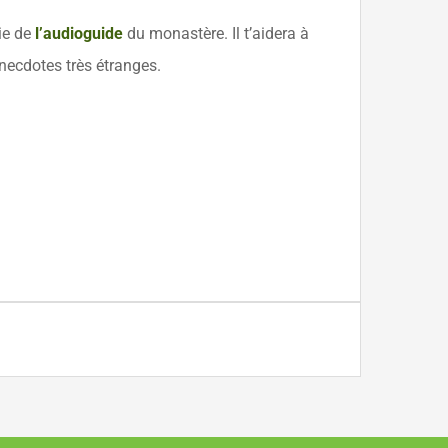
ie de
l’audioguide
du monastère. Il t’aidera à
anecdotes très étranges.