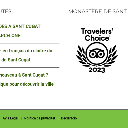
UTÉS
MONASTÈRE DE SANT
DES À SANT CUGAT
ARCELONE
 en français du cloître du
 de Sant Cugat
nouveau à Sant Cugat ?
que pour découvrir la ville
|
Avis Legal
|
Política de privacitat
|
Declaració